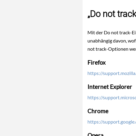
„Do not trac
Mit der Do not track-E
unabhängig davon, wofü
not track-Optionen we
Firefox
https://support.mozill
Internet Explorer
https://support.micros
Chrome
https://support.goog
Opera