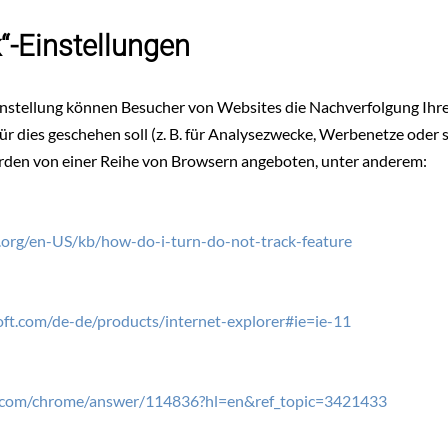
k“-Einstellungen
instellung können Besucher von Websites die Nachverfolgung Ihr
r dies geschehen soll (z. B. für Analysezwecke, Werbenetze oder s
rden von einer Reihe von Browsern angeboten, unter anderem:
a.org/en-US/kb/how-do-i-turn-do-not-track-feature
oft.com/de-de/products/internet-explorer#ie=ie-11
le.com/chrome/answer/114836?hl=en&ref_topic=3421433